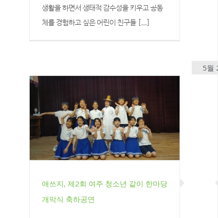
생활을 하면서 생태적 감수성을 키우고 공동
체를 경험하고 싶은 어린이 친구들 [...]
2023년도 하반기 밀머리농촌유
학센터 신입생 모집 캠프
5월 
애쓰지, 제2회 여주 청소년 같이 한마당
개막식 축하공연
애쓰지, 제2회 여주 청소년 같이