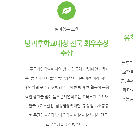
살아있는 교육
유
방과후학교대상 전국 최우수상
수상
늘푸른
늘푸른자연학교에서의 방과 후 특화교육(대안교육)
교장을
은
‘농촌과 아이들의 동반성장’이라는
비전 아래 지역
동, 축
과 연계해 꾸준히 진행해온
다양한 방과 후 활동이
긍정
과 마
적인 평가를 받아
늘푸른자연학교는 교육부가 주최하
소통할
고 한국교육개발원, 삼성꿈장학재단, 중앙일보가 공동
으로 주관한
제8회 방과후학교 대상 시상식에서 전국
최우수상을 수상했습니다.