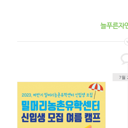
늘푸른자
7월 