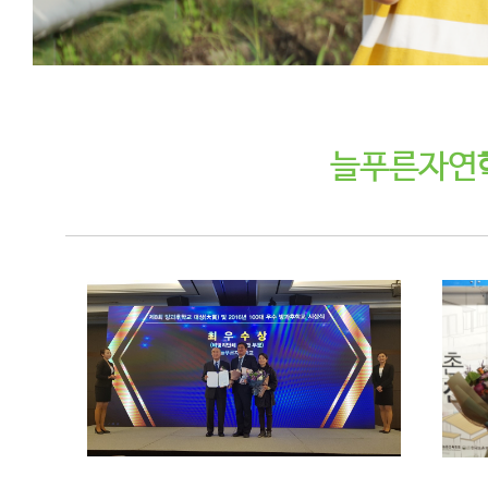
늘푸른자연