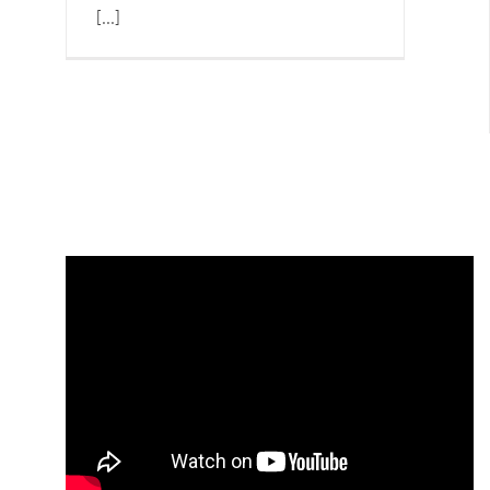
[...]